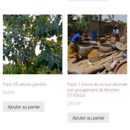
Pack 50 arbres plantés
Pack 1 tonne de riz transformée
par groupement de femmes
50.00
€
ETINAGA
200.00
€
Ajouter au panier
Ajouter au panier