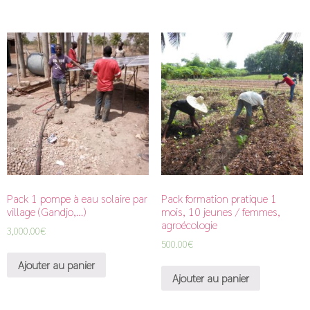
Pack 1 pompe à eau solaire par
Pack formation pratique 1
village (Gandjo,…)
mois, 10 jeunes / femmes,
agroécologie
3,000.00
€
500.00
€
Ajouter au panier
Ajouter au panier