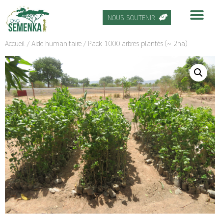
NOUS SOUTENIR
Accueil
/
Aide humanitaire
/ Pack 1000 arbres plantés (~ 2ha)